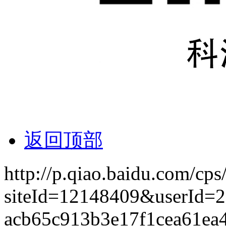
返回顶部
http://p.qiao.baidu.com/cps
siteId=12148409&userId=
acb65c913b3e17f1cea61ea4