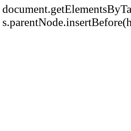
document.getElementsByTag
s.parentNode.insertBefore(hm