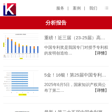
服务
|
案例
|
我们
分析报告
重磅！近三届（23-25届）高校中国专利奖获奖全名单
中国专利奖是我国专门对授予专利权
的发明创造给…
【详情】
5金！16银！第25届中国专利奖获奖项目高校（院）排行榜
2025年6月5日，国家知识产权局公
布了第二…
【详情】