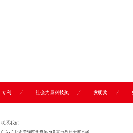
专利
社会力量科技奖
发明奖
联系科沃园
联系我们
广东•广州市天河区华夏路28号富力盈信大厦25楼