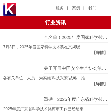
服务
|
案例
|
我们
行业资讯
全名单！2025年度国家科学技术奖，公布
7月8日，2025年度国家科学技术奖在京揭晓…
【详情】
关于开展中国安全生产协会第七届安全科学技术奖评奖工作的通知
各有关单位、人员：为实施“科技兴安”战略，推…
【详情】
重磅！2025年度广东省科学技术奖拟奖公示
2025年度广东省科学技术奖评审工作已经结束…