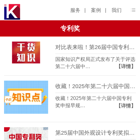
服务
|
案例
|
我们
专利奖
对比表来啦！第26届中国专利奖申报通知新变化
国家知识产权局正式发布了关于评选
第二十六届中…
【详情】
收藏！2025年第二十六届中国专利奖申报早规划
收藏！2025年第二十六届中国专利
奖申报早规…
【详情】
第25届中国外观设计专利奖拟获奖项目分析