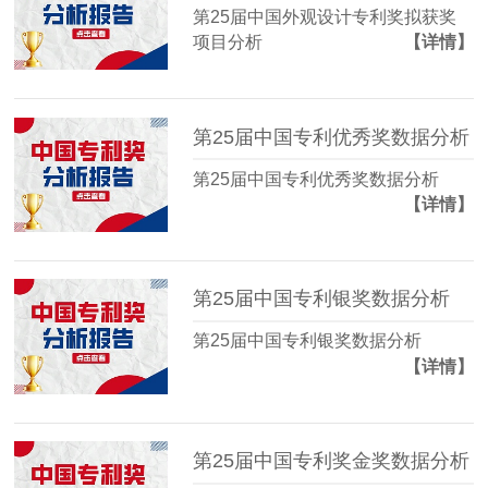
第25届中国外观设计专利奖拟获奖
项目分析
【详情】
第25届中国专利优秀奖数据分析
第25届中国专利优秀奖数据分析
【详情】
第25届中国专利银奖数据分析
第25届中国专利银奖数据分析
【详情】
第25届中国专利奖金奖数据分析