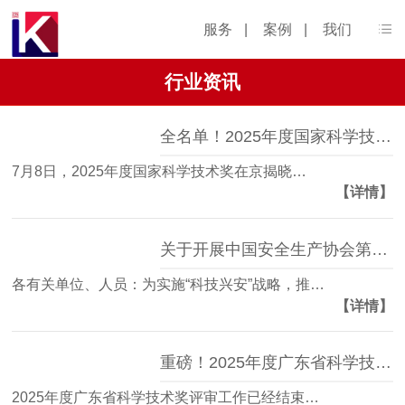
服务
|
案例
|
我们
行业资讯
全名单！2025年度国家科学技术奖，公布
7月8日，2025年度国家科学技术奖在京揭晓…
【详情】
关于开展中国安全生产协会第七届安全科学技术奖评奖工作的通知
各有关单位、人员：为实施“科技兴安”战略，推…
【详情】
重磅！2025年度广东省科学技术奖拟奖公示
2025年度广东省科学技术奖评审工作已经结束…