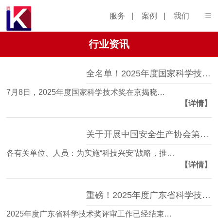
服务
|
案例
|
我们
行业资讯
全名单！2025年度国家科学技术奖，公布
7月8日，2025年度国家科学技术奖在京揭晓…
【详情】
关于开展中国安全生产协会第七届安全科学技术奖评奖工作的通知
各有关单位、人员：为实施“科技兴安”战略，推…
【详情】
重磅！2025年度广东省科学技术奖拟奖公示
2025年度广东省科学技术奖评审工作已经结束…