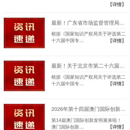
【详情】
最新！广东省市场监督管理局关于第二十六届中国专利奖拟正式推荐项目的公示
根据《国家知识产权局关于评选第二
十六届中国专…
【详情】
最新！关于北京市第二十六届中国专利奖拟正式推荐项目的公示
根据《国家知识产权局关于评选第二
十六届中国专…
【详情】
2026年第十四届澳门国际创新发明展来啦！
第14届澳门国际创新发明展来啦！
澳门国际创新…
【详情】