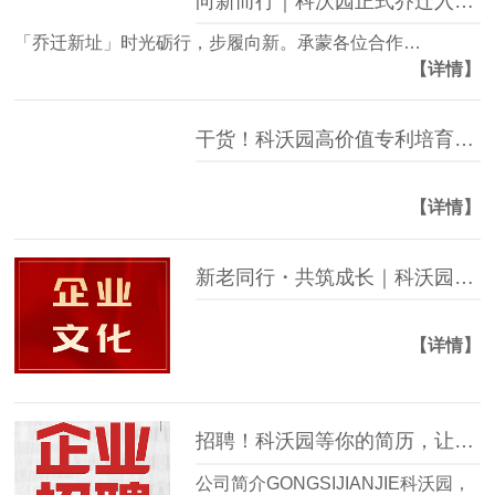
向新而行｜科沃园正式乔迁入驻珠江新城CBD
「乔迁新址」时光砺行，步履向新。承蒙各位合作…
【详情】
干货！科沃园高价值专利培育与布局介绍
【详情】
新老同行・共筑成长｜科沃园4月新老员工座谈会圆满举行
【详情】
招聘！科沃园等你的简历，让我们一起工作吧
公司简介GONGSIJIANJIE科沃园，