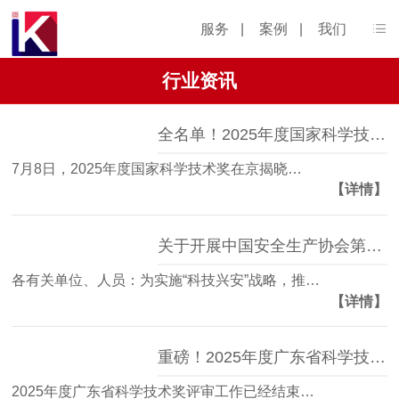
服务
|
案例
|
我们
行业资讯
全名单！2025年度国家科学技术奖，公布
7月8日，2025年度国家科学技术奖在京揭晓…
【详情】
关于开展中国安全生产协会第七届安全科学技术奖评奖工作的通知
各有关单位、人员：为实施“科技兴安”战略，推…
【详情】
重磅！2025年度广东省科学技术奖拟奖公示
2025年度广东省科学技术奖评审工作已经结束…