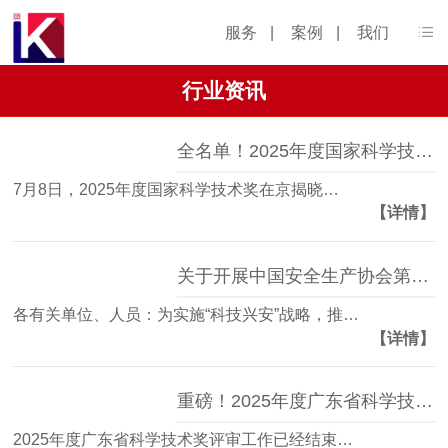
服务
|
案例
|
我们
行业资讯
全名单！2025年度国家科学技术奖，公布
7月8日，2025年度国家科学技术奖在京揭晓…
【详情】
关于开展中国安全生产协会第七届安全科学技术奖评奖工作的通知
各有关单位、人员：为实施“科技兴安”战略，推…
【详情】
重磅！2025年度广东省科学技术奖拟奖公示
2025年度广东省科学技术奖评审工作已经结束…