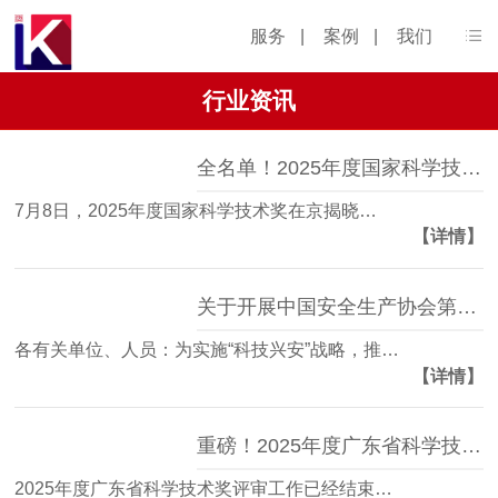
服务
|
案例
|
我们
行业资讯
全名单！2025年度国家科学技术奖，公布
7月8日，2025年度国家科学技术奖在京揭晓…
【详情】
关于开展中国安全生产协会第七届安全科学技术奖评奖工作的通知
各有关单位、人员：为实施“科技兴安”战略，推…
【详情】
重磅！2025年度广东省科学技术奖拟奖公示
2025年度广东省科学技术奖评审工作已经结束…