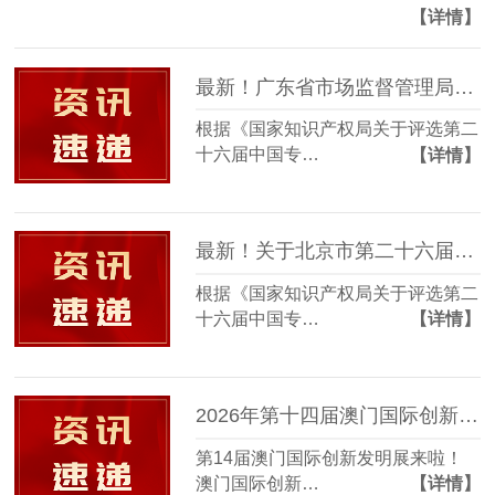
【详情】
最新！广东省市场监督管理局关于第二十六届中国专利奖拟正式推荐项目的公示
根据《国家知识产权局关于评选第二
十六届中国专…
【详情】
最新！关于北京市第二十六届中国专利奖拟正式推荐项目的公示
根据《国家知识产权局关于评选第二
十六届中国专…
【详情】
2026年第十四届澳门国际创新发明展来啦！
第14届澳门国际创新发明展来啦！
澳门国际创新…
【详情】