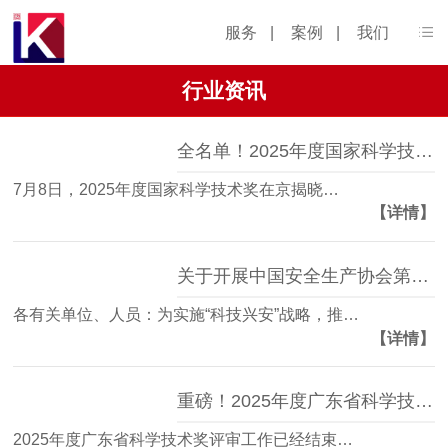
服务
|
案例
|
我们
行业资讯
全名单！2025年度国家科学技术奖，公布
7月8日，2025年度国家科学技术奖在京揭晓…
【详情】
关于开展中国安全生产协会第七届安全科学技术奖评奖工作的通知
各有关单位、人员：为实施“科技兴安”战略，推…
【详情】
重磅！2025年度广东省科学技术奖拟奖公示
2025年度广东省科学技术奖评审工作已经结束…