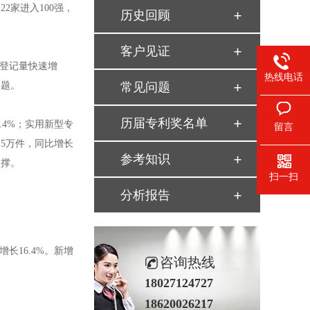
22家进入100强，
历史回顾
客户见证
权登记量快速增
热线电话
问题。
常见问题
历届专利奖名单
4%；实用新型专
留言
3.5万件，同比增长
参考知识
支撑。
扫一扫
分析报告
长16.4%。新增
咨询热线
18027124727
18620026217