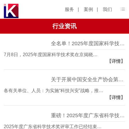
服务
|
案例
|
我们
行业资讯
全名单！2025年度国家科学技术奖，公布
7月8日，2025年度国家科学技术奖在京揭晓…
【详情】
关于开展中国安全生产协会第七届安全科学技术奖评奖工作的通知
各有关单位、人员：为实施“科技兴安”战略，推…
【详情】
重磅！2025年度广东省科学技术奖拟奖公示
2025年度广东省科学技术奖评审工作已经结束…