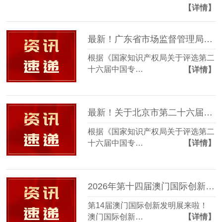
【详情】
最新！广东省市场监督管理局关于第二十六届中国专利奖拟正式推荐项目的公示
根据《国家知识产权局关于评选第二
十六届中国专…
【详情】
最新！关于北京市第二十六届中国专利奖拟正式推荐项目的公示
根据《国家知识产权局关于评选第二
十六届中国专…
【详情】
2026年第十四届澳门国际创新发明展来啦！
第14届澳门国际创新发明展来啦！
澳门国际创新…
【详情】