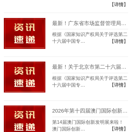
【详情】
最新！广东省市场监督管理局关于第二十六届中国专利奖拟正式推荐项目的公示
根据《国家知识产权局关于评选第二
十六届中国专…
【详情】
最新！关于北京市第二十六届中国专利奖拟正式推荐项目的公示
根据《国家知识产权局关于评选第二
十六届中国专…
【详情】
2026年第十四届澳门国际创新发明展来啦！
第14届澳门国际创新发明展来啦！
澳门国际创新…
【详情】