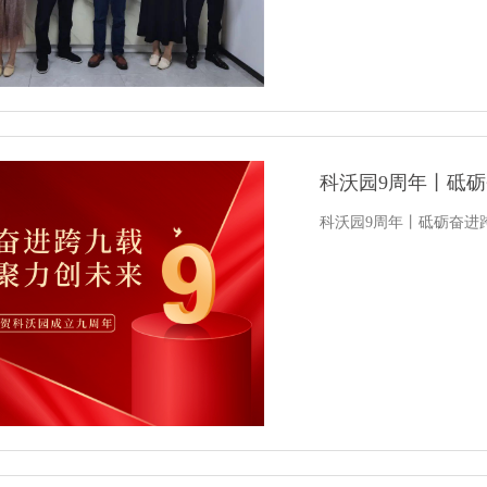
科沃园9周年丨砥
科沃园9周年丨砥砺奋进