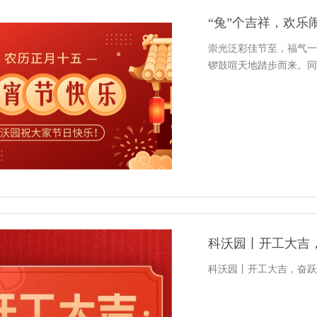
“兔”个吉祥，欢乐闹
崇光泛彩佳节至，福气一
锣鼓喧天地踏步而来。同
科沃园丨开工大吉
科沃园丨开工大吉，奋跃