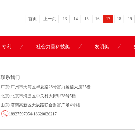
首页
上一页
13
14
15
16
17
18
19
专利
社会力量科技奖
发明奖
联系科沃园
联系我们
广东•广州市天河区华夏路28号富力盈信大厦25楼
北京•北京市海淀区中关村大街甲28号5楼
山东•济南高新区天辰路联合财富广场4号楼
18927597054•18620026217