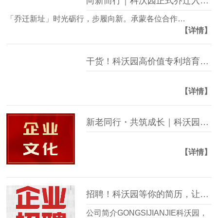
向新而行｜科沃园正式乔迁入驻珠江新城CBD
「乔迁新址」时光砺行，步履向新。承蒙各位合作…
【详情】
干货！科沃园高价值专利培育与布局介绍
【详情】
新老同行・共筑成长｜科沃园4月新老员工座谈会圆满举行
【详情】
招聘！科沃园等你的简历，让我们一起工作吧
公司简介GONGSIJIANJIE科沃园，