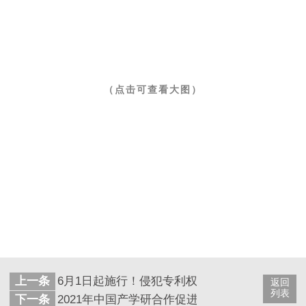
（点击可查看大图）
上一条
6月1日起施行！侵犯专利权法定赔偿上限提至50
返回
列表
下一条
2021年中国产学研合作促进会产学研合作创新