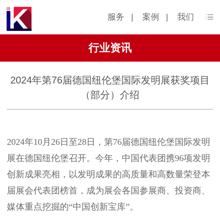
服务
|
案例
|
我们
行业资讯
2024年第76届德国纽伦堡国际发明展获奖项目
（部分）介绍
2024年10月26日至28日，第76届德国纽伦堡国际发明
展在德国纽伦堡召开。今年，中国代表团携96项发明
创新成果亮相，以发明成果的高质量和高数量荣登本
届展会代表团榜首，成为展会各国参展商、投资商、
媒体重点挖掘的“中国创新宝库”。