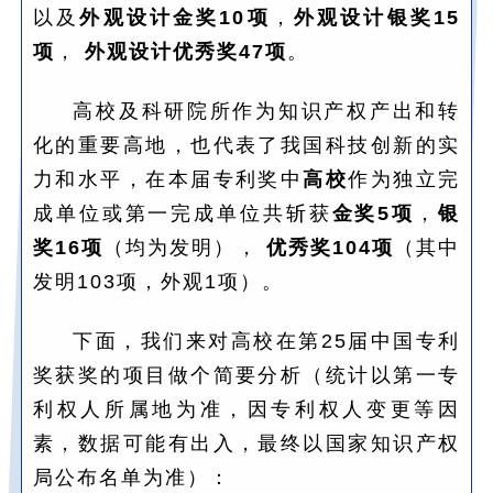
以及
外观设计金奖10项
，
外观设计银奖15
项
，
外观设计优秀奖47项
。
高校及科研院所作为知识产权产出和转
化的重要高地，也代表了我国科技创新的实
力和水平，在本届专利奖中
高校
作为独立完
成单位或第一完成单位共斩获
金奖5项
，
银
奖16项
（均为发明），
优秀奖104项
（其中
发明103项，外观1项）。
下面，我们来对高校在第25届中国专利
奖获奖的项目做个简要分析（统计以第一专
利权人所属地为准，因专利权人变更等因
素，数据可能有出入，最终以国家知识产权
局公布名单为准）：