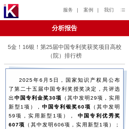
服务
|
案例
|
我们
分析报告
5金！16银！第25届中国专利奖获奖项目高校
（院）排行榜
2025年6月5日，国家知识产权局公布
了第二十五届中国专利奖授奖决定，共评选
出
中国专利金奖30项
（其中发明29项，实用
新型1项），
中国专利银奖60项
（其中发明
59项，实用新型1项），
中国专利优秀奖
607项
（其中发明606项，实用新型1项）；