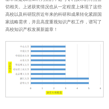
切相关。上述获奖情况也从一定程度上体现了这些
高校以及科研院所近年来的科研和成果转化紧跟国
家战略需求，并且高度重视知识产权工作，谱写了
高校知识产权发展新篇章！