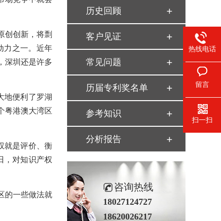
历史回顾
原创创新，将剽
客户见证
动力之一。近年
热线电话
常见问题
，深圳还是许多
留言
历届专利奖名单
大地便利了罗湖
个粤港澳大湾区
参考知识
扫一扫
分析报告
权就是评价、衡
日，对知识产权
咨询热线
区的一些做法就
18027124727
18620026217