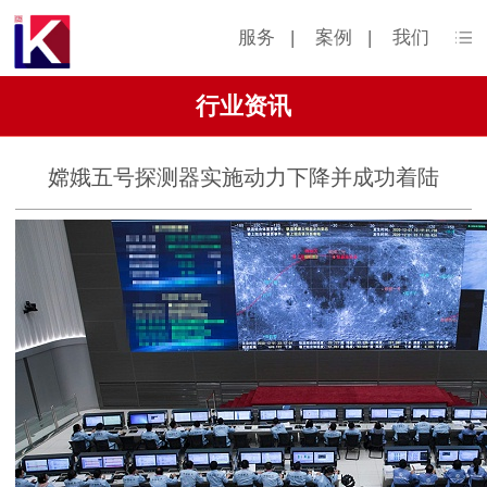
服务
|
案例
|
我们
行业资讯
嫦娥五号探测器实施动力下降并成功着陆