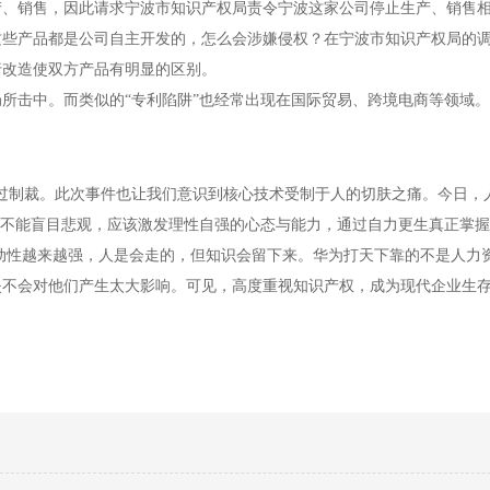
产、销售，因此请求宁波市知识产权局责令宁波这家公司停止生产、销售
这些产品都是公司自主开发的，怎么会涉嫌侵权？在宁波市知识产权局的
行改造使双方产品有明显的区别。
击中。而类似的“专利陷阱”也经常出现在国际贸易、跨境电商等领域。
过制裁。此次事件也让我们意识到核心技术受制于人的切肤之痛。今日，
，不能盲目悲观，应该激发理性自强的心态与能力，通过自力更生真正掌
动性越来越强，人是会走的，但知识会留下来。华为打天下靠的不是人力
失不会对他们产生太大影响。可见，高度重视知识产权，成为现代企业生