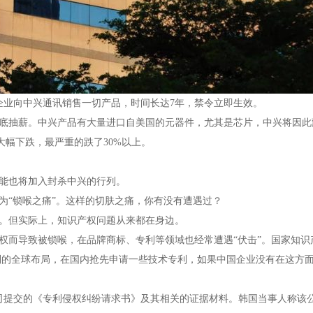
业向中兴通讯销售一切产品，时间长达7年，禁令立即生效。
抽薪。中兴产品有大量进口自美国的元器件，尤其是芯片，中兴将因此
大幅下跌，最严重的跌了30%以上。
能也将加入封杀中兴的行列。
“锁喉之痛”。这样的切肤之痛，你有没有遭遇过？
。但实际上，知识产权问题从来都在身边。
而导致被锁喉，在品牌商标、专利等领域也经常遭遇“伏击”。国家知识
利的全球布局，在国内抢先申请一些技术专利，如果中国企业没有在这方
司提交的《专利侵权纠纷请求书》及其相关的证据材料。韩国当事人称该