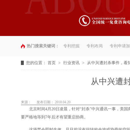
热门搜索关键词：
专利挖掘
专利布局
专利申请加
您的位置：
首页
>
行业资讯
>
从中兴遭封杀事件，看
从中兴遭
来源：
发布日期： 2018.04.20
北京时间4月20日凌晨，针对“封杀”中兴通讯一事，美国
要严格地等到7年后才有望重启协商。
这项禁令即时生效，且目前没有扭转的余地或协商的空间，