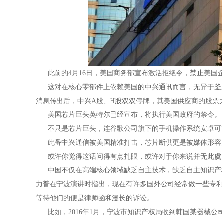
此前的4月16日，美国商务部宣布激活拒绝令，禁止美国企
这对在核心零部件上依赖美国的中兴通讯而言，无异于釜底
消息传出后，中兴A股、H股双双停牌，其美国供应商的股票
美国芯片巨头英特尔已经宣布，将执行美国政府的禁令。
不只是芯片巨头，连谷歌公司旗下的手机操作系统安卓可
此番中兴通信被美国精准打击，芯片断供更是被媒体形容为
或许你觉得这话问得有点扎眼，或许对于你来说并无此虞
中国不仅在高端核心领域缺乏自主技术，缺乏自主知识产权
力普在宁波演讲时指出，现在有许多国外公司经常做一些专
等待他们的便是律师函和漫长的诉讼。
比如，2016年1月，宁波市知识产权局收到韩国某器械公