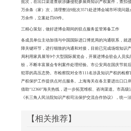
批次，在出口渠道查获涉嫌侵犯参展商知识产权案件，查扣侵权
万余条（家）次，清理整治9批次3571处进博会城市环境问题
万余件，立案处罚69件。
三精心策划，做好进博会期间的驻点服务监管筹备工作
各成员单位主动加强与中国国际进口博览局的沟通联系，就
障关键环节，进行细致的沟通和对接，目前已完成场馆知识
局利用家具展等9个大型国际展览会，开展进博会驻会人员实
纷，不断丰富展会专利案件处理经验。市公安局在国庆节前
犯罪的高压态势。市检察院对全市111名涉及知识产权的检
产权保护工作提供点对点服务。上海海关在各主要进出口口
借助“12360”海关热线，进一步拓宽维权、咨询渠道。市
《长三角人民法院知识产权司法保护交流合作协议》，统一
【相关推荐】