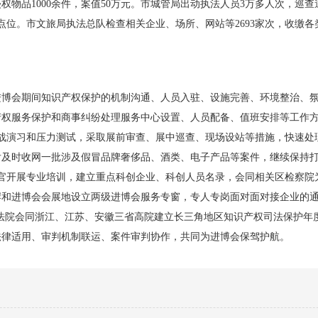
物品1000余件，案值50万元。市城管局出动执法人员3万多人次，巡查
点位。市文旅局执法总队检查相关企业、场所、网站等2693家次，收缴各类
进博会期间知识产权保护的机制沟通、人员入驻、设施完善、环境整治、
产权服务保护和商事纠纷处理服务中心设置、人员配备、值班安排等工作
战演习和压力测试，采取展前审查、展中巡查、现场设站等措施，快速处
后及时收网一批涉及假冒品牌奢侈品、酒类、电子产品等案件，继续保持
察官开展专业培训，建立重点科创企业、科创人员名录，会同相关区检察院
岸和进博会会展地设立两级进博会服务专窗，专人专岗面对面对接企业的
高级法院会同浙江、江苏、安徽三省高院建立长三角地区知识产权司法保护年
法律适用、审判机制联运、案件审判协作，共同为进博会保驾护航。