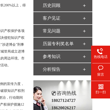
历史回顾
长200%以上，得
客户见证
常见问题
知识产权保护各项
判决侵犯知识产权
历届专利奖名单
“涉进博会”刑事
市城管局成立进博
参考知识
热线电话
纽的周边环境。市
护活动。
分析报告
留言
案例的宣传力度，
共破获知识产权刑
咨询热线
扫一扫
整治，行动期间
18027124727
产权保护措施12
18620026217