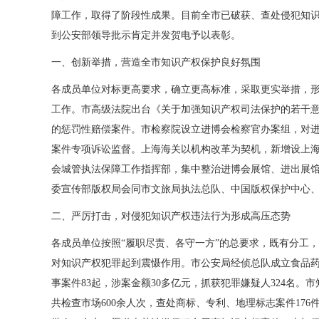
障工作，取得了阶段性成果。目前全市已破获、查处侵犯知识产权
到公安部领导批示肯定并发贺电予以表彰。
一、创新举措，营造全市知识产权保护良好氛围
各成员单位对标更高要求，确立更高标准，采取更实举措，
工作。市高级法院出台《关于加强知识产权司法保护的若干
的惩罚性赔偿案件。市检察院设立进博会检察官办案组，对进
案件专项诉讼监督。上海海关以机构改革为契机，新增设上
会城管执法保障工作指挥部，集中整治进博会展馆、进出展
委宣传部版权局会同市文旅局执法总队、中国版权保护中心
二、严厉打击，对侵犯知识产权违法行为形成高压态势
各成员单位按照“履职尽责、各守一方”的总要求，既有分工
对知识产权犯罪起到震慑作用。市公安局经侦总队成立食品
事案件83起，涉案金额30多亿元，抓获犯罪嫌疑人324名
共检查市场600余人次，查处商标、专利、地理标志案件176