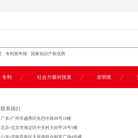
奖
专利奖申报
国家知识产权优势
专利
社会力量科技奖
发明奖
联系科沃园
联系我们
广东•广州市越秀区先烈中路80号10楼
北京•北京市海淀区中关村大街甲28号5楼
山东•济南高新区天辰路联合财富广场4号楼