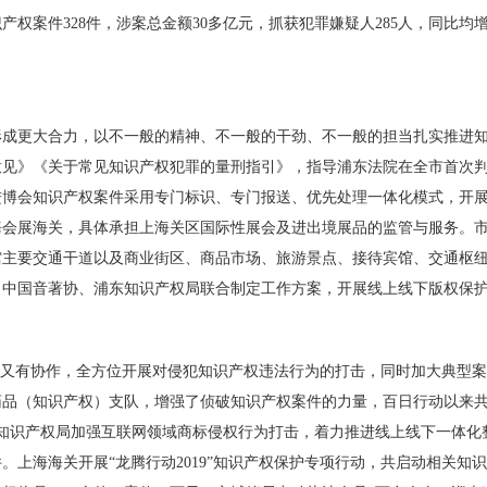
案件328件，涉案总金额30多亿元，抓获犯罪嫌疑人285人，同比均增
形成更大合力，以不一般的精神、不一般的干劲、不一般的担当扎实推进
意见》《关于常见知识产权犯罪的量刑指引》，指导浦东法院在全市首次
博会知识产权案件采用专门标识、专门报送、优先处理一体化模式，开展
海会展海关，具体承担上海关区国际性展会及进出境展品的监管与服务。
馆主要交通干道以及商业街区、商品市场、旅游景点、接待宾馆、交通枢
、中国音著协、浦东知识产权局联合制定工作方案，开展线上线下版权保
，又有协作，全方位开展对侵犯知识产权违法行为的打击，同时加大典型
药品（知识产权）支队，增强了侦破知识产权案件的力量，百日行动以来
。市知识产权局加强互联网领域商标侵权行为打击，着力推进线上线下一体化
件。上海海关开展“龙腾行动2019”知识产权保护专项行动，共启动相关知识