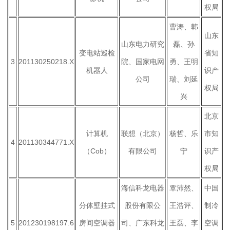
权局
曹涛、韩
山东
山东电力研究
磊、孙
变电站巡检
省知
3
201130250218.X
院、国家电网
勇、王明
机器人
识产
公司
瑞、刘延
权局
兴
北京
计算机
联想（北京）
杨哲、乐
市知
4
201130344771.X
（
Cob
）
有限公司
宁
识产
权局
海信科龙电器
覃沛然、
中国
分体壁挂式
股份有限公
王浩评、
制冷
5
201230198197.6
房间空调器
司、广东科龙
王磊、李
空调