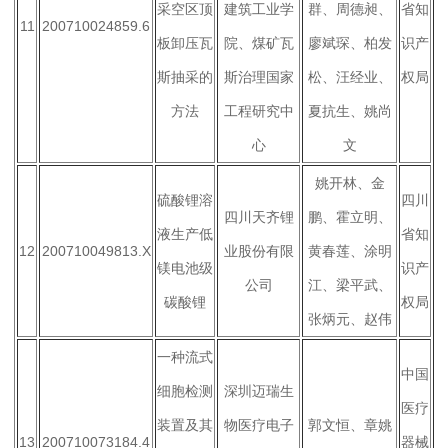
采空区顶
建筑工业学
群、周德昶、
省知
11
200710024859.6
板卸压瓦
院、煤矿瓦
廖斌琛、柏发
识产
斯抽采的
斯治理国家
松、汪经业、
权局
方法
工程研究中
夏抗生、姚尚
心
文
姚开林、金
硫酸锂溶
四川
四川天齐锂
鹏、霍立明、
液生产低
省知
12
200710049813.X
业股份有限
黄春莲、涂明
镁电池级
识产
公司
江、梁平武、
碳酸锂
权局
张炳元、赵伟
一种流式
中国
细胞检测
深圳迈瑞生
医疗
装置及其
物医疗电子
郭文恒、章姚
13
200710073184.4
器械