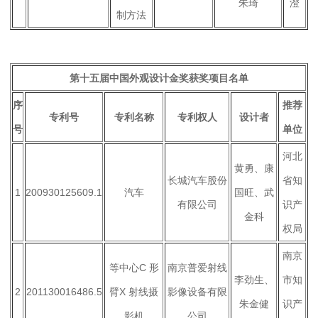
朱琦
澄
制方法
第十五届中国外观设计金奖获奖项目名单
序
推荐
专利号
专利名称
专利权人
设计者
号
单位
河北
黄勇、康
长城汽车股份
省知
1
200930125609.1
汽车
国旺、武
有限公司
识产
金科
权局
南京
等中心
C
形
南京普爱射线
李劲生、
市知
2
201130016486.5
臂
X
射线摄
影像设备有限
朱金健
识产
影机
公司