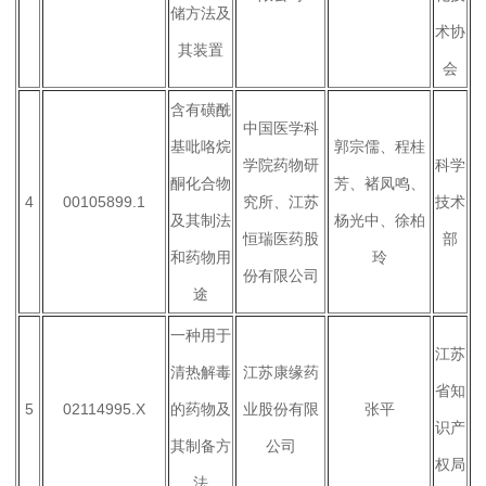
储方法及
术协
其装置
会
含有磺酰
中国医学科
基吡咯烷
郭宗儒、程桂
学院药物研
科学
酮化合物
芳、褚凤鸣、
4
00105899.1
究所、江苏
技术
及其制法
杨光中、徐柏
恒瑞医药股
部
和药物用
玲
份有限公司
途
一种用于
江苏
清热解毒
江苏康缘药
省知
5
02114995.X
的药物及
业股份有限
张平
识产
其制备方
公司
权局
法