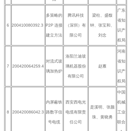
广东
多策略的
腾讯科技
梁柱、盛馥
省知
6
200410080392.3
P2P
连接
（深圳）有
钟、张宝和、
识产
建立方法
限公司
刘念
权局
河南
洛阳兰迪玻
对流式玻
省知
7
200420064259.4
璃机器股份
赵雁
璃加热炉
识产
有限公司
权局
中国
内屏蔽铁
西安西电光
机械
是溪明、张颜
8
200420086042.3
路数字信
电缆有限责
工业
珠、黄晓勇
号电缆
任公司
联合