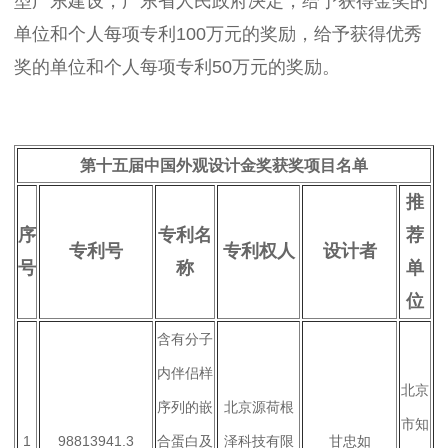
型广东建设，广东省人民政府决定，给予获得金奖的
单位和个人每项专利100万元的奖励，给予获得优秀
奖的单位和个人每项专利50万元的奖励。
第十五届中国外观设计金奖获奖项目名单
推
序
专利名
荐
专利号
专利权人
设计者
号
称
单
位
含有分子
内伴侣样
北京
序列的嵌
北京源荷根
市知
1
98813941.3
合蛋白及
泽科技有限
甘忠如