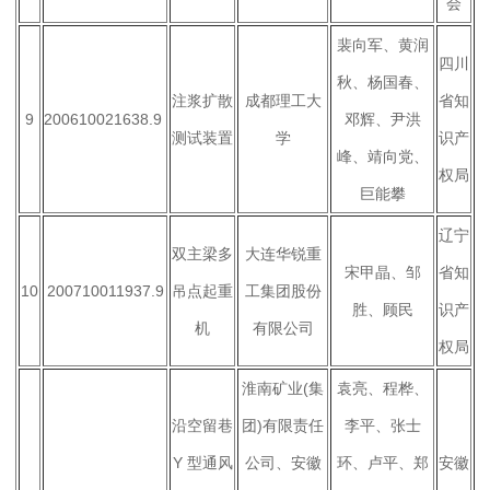
会
裴向军、黄润
四川
秋、杨国春、
注浆扩散
成都理工大
省知
9
200610021638.9
邓辉、尹洪
测试装置
学
识产
峰、靖向党、
权局
巨能攀
辽宁
双主梁多
大连华锐重
宋甲晶、邹
省知
10
200710011937.9
吊点起重
工集团股份
胜、顾民
识产
机
有限公司
权局
淮南矿业
(
集
袁亮、程桦、
沿空留巷
团
)
有限责任
李平、张士
Y
型通风
公司、安徽
环、卢平、郑
安徽