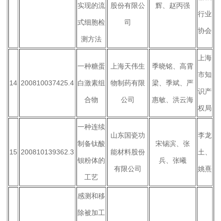
实现的流
股份有限公
辉、赵丙强
行业
式细胞检
司
协会
测方法
上海
一种糖蛋
上海天伟生
季晓铭、高霄
市知
14
200810037425.4
白激素组
物制药有限
梁、季斌、严
识产
合物
公司
惠敏、洪云海
权局
一种连续
山东国瓷功
李龙
制备钛酸
宋锡滨、张
15
200810139362.3
能材料股份
土、
钡粉体的
兵、张曦
有限公司
姚熹
工艺
感测和移
除被加工