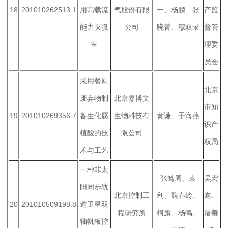
18
201010262513.1
用高载流
气股份有限
一、杨鹏、张
产监
能力灭弧
公司
晓菁、穆双录
督管
室
理委
员会
采用餐厨
北京
废弃物制
北京嘉博文
市知
19
201010269356.7
备生化腐
生物科技有
黄谦、于海燕
识产
植酸的技
限公司
权局
术与工艺
一种非太
张笃周、袁
吴宏
阳同步轨
北京控制工
利、魏春岭、
鑫、
20
201010509198.8
道卫星双
程研究所
柯旗、杨鸣、
屠善
轴帆板控