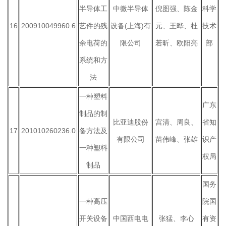
半导体工
中微半导体
倪图强、陈金
科学
16
200910049960.6
艺件的残
设备(上海)有
元、王晔、杜
技术
余电荷的
限公司
若昕、欧阳亮
部
系统和方
法
一种塑料
广东
制品的制
比亚迪股份
宫清、周良、
省知
17
201010260236.0
备方法及
有限公司
苗伟峰、张雄
识产
一种塑料
权局
制品
国务
一种高压
院国
开关设备
中国西电电
张猛、李心
有资