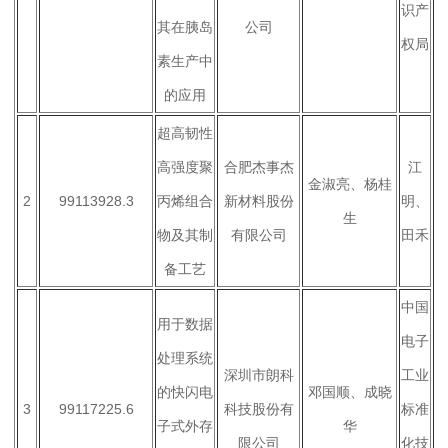
识产
其在胰岛
公司
权局
素生产中
的应用
超高韧性
高强度聚
合肥杰事杰
江
金淑亮、杨桂
2
99113928.3
丙烯组合
新材料股份
明、
生
物及其制
有限公司
田禾
备工艺
中国
用于数据
电子
处理系统
深圳市朗科
工业
的快闪电
邓国顺、成晓
3
99117225.6
科技股份有
标准
子式外存
华
限公司
化技