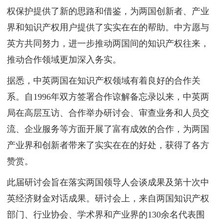
权保护提供了新的思路和借鉴，为两国创新者、产业
界和知识产权用户提供了实实在在的帮助。中方愿与
英方共同努力，进一步推动两国间的知识产权往来，
推动合作领域更加深入务实。
据悉，中英两国在知识产权领域有着良好的合作关
系。自1996年双方签署合作谅解备忘录以来，中英两
局在高层互访、合作举办研讨会、审查业务和人员交
流、企业服务等方面开展了富有成效的合作，为两国
产业界和创新者带来了实实在在的好处，获得了各方
赞赏。
此届研讨会旨在落实两国领导人会谈成果及第十次中
英经济财金对话成果。研讨会上，来自两国知识产权
部门、行业协会、学术界和产业界的130余名代表围