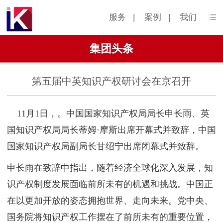
服务
|
案例
|
我们
集团头条
第五届中英知识产权研讨会在京召开
11月1日，。中国国家知识产权局局长申长雨、英
国知识产权局局长蒂姆·摩斯出席开幕式并致辞，中国
国家知识产权局副局长甘绍宁出席闭幕式并致辞。
申长雨在致辞中指出，随着经济全球化深入发展，知
识产权制度发展面临前所未有的机遇和挑战。中国正
在以更加开放的姿态拥抱世界、走向未来。党中央、
国务院将知识产权工作摆在了前所未有的重要位置，