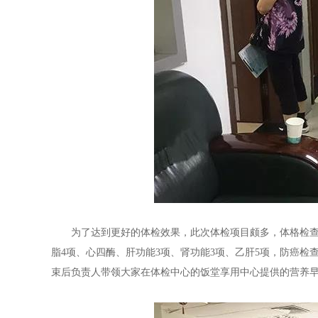
为了达到更好的体检效果，此次体检项目颇多，体格检查、
脂4项、心四酶、肝功能3项、肾功能3项、乙肝5项，防癌检
束后负责人带领大家在体检中心的饭堂享用中心提供的营养