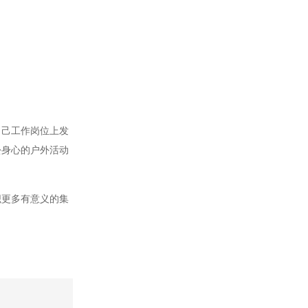
己工作岗位上发
松身心的户外活动
更多有意义的集