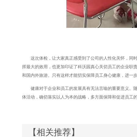
这次体检，让大家真正感受到了公司的人性化关怀，同时也
挥最大的效用，也更加印证了科沃园真心关切员工的企业职
和国内外旅游。只有这样才能切实保障员工身心健康，进一
健康对于企业和员工的发展具有无法言喻的重要意义。随着
体活动，确切落实以人为本的战略，多方面保障和促进员工
【相关推荐】