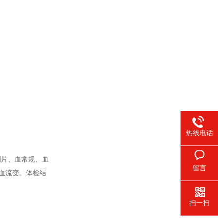
热线电话
刮片、血常规、血
留言
和血流变。体检结
。
扫一扫