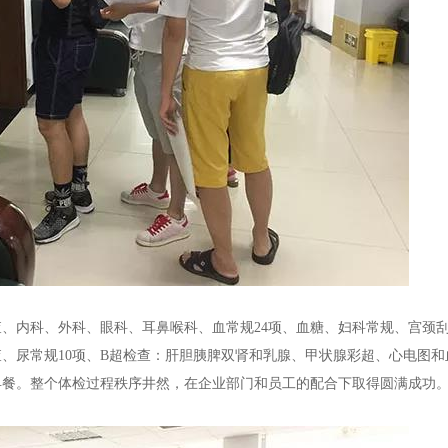
内科、外科、眼科、耳鼻喉科、血常规24项、血糖、妇科常规、宫颈
查、尿常规10项、B超检查：肝胆胰脾双肾和乳腺、甲状腺彩超、心电图
早餐。整个体检过程秩序井然，在企业部门和员工的配合下取得圆满成功