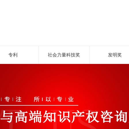
专利
社会力量科技奖
发明奖