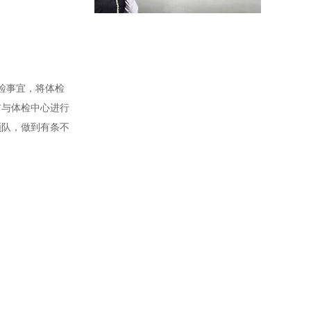
检事宜，将体检
前与体检中心进行
领队，做到有条不