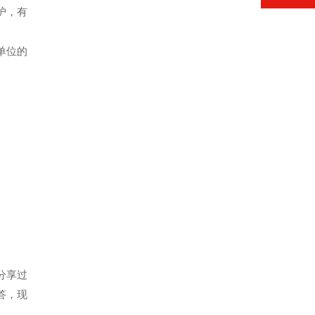
护，有
单位的
分享过
答，现