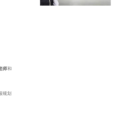
老师
和
报规划