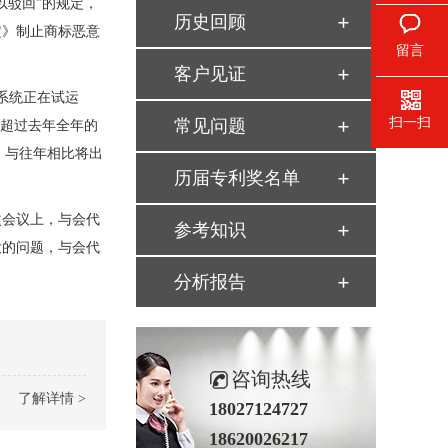
以驳回”的规定，
历史回顾
定》制止商标恶意
留言
客户见证
系统正在试运
扫一扫
常见问题
%，超过去年全年的
，与往年相比将出
历届专利奖名单
次会议上，与会代
参考知识
大的问题，与会代
分析报告
咨询热线
了解详情 >
18027124727
18620026217