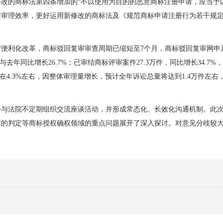
改的商标法第四条增加的“不以使用为目的的恶意商标注册申请，应当予
件审理效率，更好运用新修改的商标法及《规范商标申请注册行为若干规
便利化改革，商标驳回复审审查周期已缩短至7个月，商标驳回复审网申
，与去年同比增长26.7%；已审结商标评审案件27.3万件，同比增长34.7
在4.3%左右，因整体审理量增长，预计全年诉讼总量将达到1.4万件左右
员会与法院不定期组织交流座谈活动，并形成常态化、长效化沟通机制。此
标的判定等商标授权确权领域的重点问题展开了深入探讨。对意见分歧较