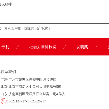
会议精神
奖
专利奖申报
国家知识产权优势
专利
社会力量科技奖
发明奖
联系科沃园
联系我们
广东•广州市越秀区先烈中路80号10楼
北京•北京市海淀区中关村大街甲28号5楼
山东•济南高新区天辰路联合财富广场4号楼
18027124727•18620026217