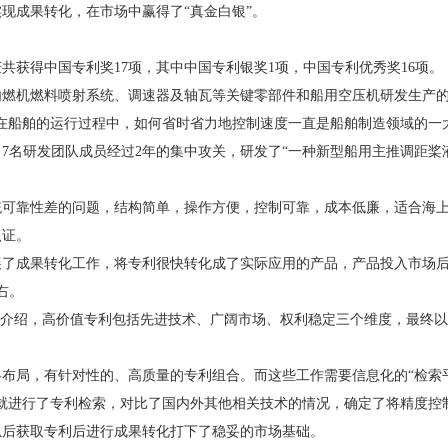
现成果转化，在市场中赢得了“真金白银”。
获得中国专利奖17项，其中中国专利银奖1项，中国专利优秀奖16项。
机燃料喷射系统、调速器及轴瓦等关键零部件和船用空压机研发生产的
在船舶的运行过程中，如何省时省力地控制速度一直是船舶制造领域的一
7名研发团队成员经过2年的集中攻关，研发了“一种新型船用主推调距桨
靠性差的问题，结构简单，操作方便，控制可靠，成本低廉，适合海上
认证。
展了成果转化工作，将专利很快转化成了实际应用的产品，产品投入市场
右。
智介绍，高价值专利包括先进技术、广阔市场、权利稳定三个维度，最终
局，有针对性的、高质量的专利组合。而这些工作需要信息化的“检索平
就进行了专利检索，对比了国内外其他相关技术的情况，确定了将精度控
以后获取专利后进行成果转化打下了稳妥的市场基础。