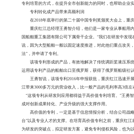
专利培育的方式，在提升全市创新能力的同时，也帮助企业实
专利转化成产品带来高额利润
在2018年底举行的第二十届中国专利奖颁奖大会上，重庆共
重庆红江总经理王勇智介绍，他们是一家专业从事船用内燃
国船舶重工集团有限公司下属骨干企业。“我们在研发中发现
说，因为大型船舶一般以固定速度推进，对此他们重点攻关，
法”，并申请了专利。
该项专利形成的产品，有效地解决了传统调距桨液压系统可
运用该专利产品的船舶出口至俄罗斯，获得了俄罗斯船级社
王勇智说，该项专利2016年申报获批，重庆红江迅速开
江带来3000多万元的营业收入，比一般产品的毛利率高3倍左
“这项专利从研发到应用都得益于高价值专利培育。”王勇
成对创新成果转化、产业升级的强大支撑作用。
高价值的专利，一定是基于信息情报分析，结合公司战略布
台”以及专业人才的支撑。在培育高价值专利之前，重庆红江
为研发的突破点，拟定研发方案，避免专利侵权风险，也为