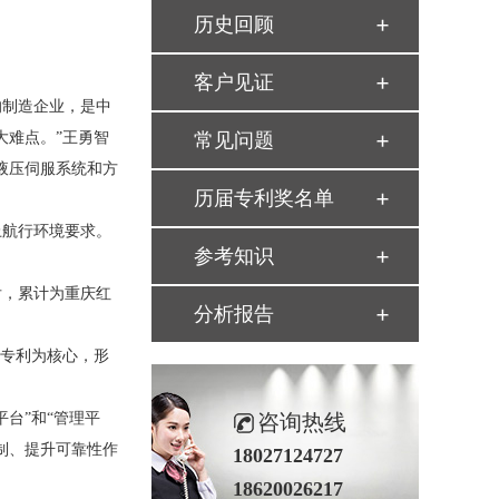
历史回顾
客户见证
制造企业，是中
大难点。”王勇智
常见问题
液压伺服系统和方
历届专利奖名单
航行环境要求。
参考知识
后，累计为重庆红
分析报告
以专利为核心，形
台”和“管理平
咨询热线
制、提升可靠性作
18027124727
18620026217