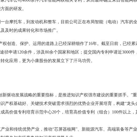
家汽车公司4000余件汽车智能网联相关专利，从而最终确立来自智能网
能方面的研发。
台摩托车，到发动机和整车，目前公司正在布局智能（电动）汽车的全
以及及时的成果转化和市场推广。
识产权创造、保护、运用的道路上已经深耕细作了16年。截至日前，已经累
途径申请120余件，涉及80余个国家和地区；提交国内专利申请近3000
积极转化应用，更为小康股份的发展立下了汗马功劳。
新驱动发展战略的重要指标，是推进知识产权强市建设的重要抓手。”重
识产权基础好、关键技术突破需求强烈的优势企业开展培育，构建“龙头
建成高价值专利培育示范中心20个，培育高价值专利（组合）100件以上
产业和传统优势产业，推动“芯屏器核网”、新能源汽车、高端装备等产