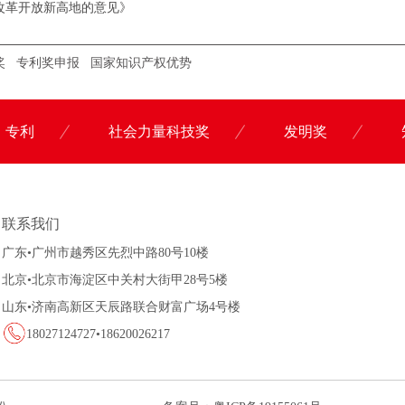
改革开放新高地的意见》
奖
专利奖申报
国家知识产权优势
专利
社会力量科技奖
发明奖
联系科沃园
联系我们
广东•广州市越秀区先烈中路80号10楼
北京•北京市海淀区中关村大街甲28号5楼
山东•济南高新区天辰路联合财富广场4号楼
18027124727•18620026217