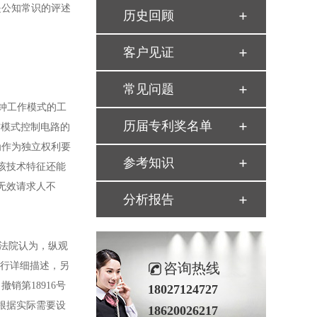
是公知常识的评述
历史回顾
客户见证
常见问题
时钟工作模式的工
历届专利奖名单
作模式控制电路的
为作为独立权利要
参考知识
该技术特征还能
无效请求人不
分析报告
法院认为，纵观
进行详细描述，另
咨询热线
第18916号
18027124727
根据实际需要设
18620026217