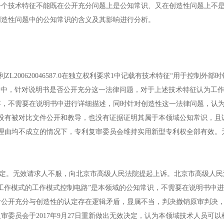
一个技术特征不能既在公开充分问题上是公知常识、又在创造性问题上不
创造性问题中的公知常识的含义及其影响进行分析。
00620046587.0在独立权利要求1中记载有技术特征“用于控制外部
决定中，针对说明书是否公开充分这一法律问题，对于上述技术特征认为工
容，不需要在说明书中进行详细描述，同时针对创造性这一法律问题，认
没有被对比文件公开和教导，也没有证据证明其属于本领域公知常识，且
理由均不成立的情况下，专利复审委员会维持实用新型专利权全部有效。
。无效请求人不服，向北京市高级人民法院提起上诉。北京市高级人民
工作模式的工作模式控制电路”是本领域的公知常识，不需要在说明书中
公开充分与创造性的认定存在逻辑矛盾，显属不当，判决撤销原审判决，撤销
委员会于2017年9月27日重新做出无效决定，认为本领域技术人员可以