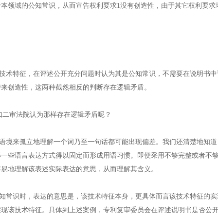
本领域的公知常识，从而宣告权利要求1没有创造性，由于其它权利要求
术特征，在评述公开充分问题时认为其是公知常识，不需要在说明书中
带来创造性，这两种截然相反的判断存在逻辑矛盾。
如二审法院认为那样存在逻辑矛盾呢？
境来孤立地理解一个词乃至一句话都可能出现偏差。我们还清楚地知道
得一些语言表达方式得以固定而形成用语习惯。即便采用不够完整或者不
容易地理解该表述实际表达的意思，从而理解其含义。
常识时，表达的意思是，该技术特征本身，更具体而言该技术特征的实
实现该技术特征。具体到上述案例，专利复审委员会在评述说明书是否公