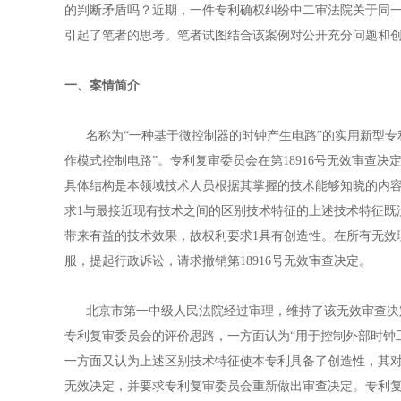
的判断矛盾吗？近期，一件专利确权纠纷中二审法院关于同
引起了笔者的思考。笔者试图结合该案例对公开充分问题和
一、案情简介
名称为“一种基于微控制器的时钟产生电路”的实用新型专利ZL2
作模式控制电路”。专利复审委员会在第18916号无效审查
具体结构是本领域技术人员根据其掌握的技术能够知晓的内
求1与最接近现有技术之间的区别技术特征的上述技术特征既
带来有益的技术效果，故权利要求1具有创造性。在所有无效
服，提起行政诉讼，请求撤销第18916号无效审查决定。
北京市第一中级人民法院经过审理，维持了该无效审查决定
专利复审委员会的评价思路，一方面认为“用于控制外部时钟
一方面又认为上述区别技术特征使本专利具备了创造性，其对
无效决定，并要求专利复审委员会重新做出审查决定。专利复审