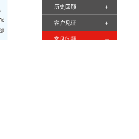
历史回顾
客户见证
常见问题
历届专利奖名单
参考知识
分析报告
咨询热线
18027124727
18620026217