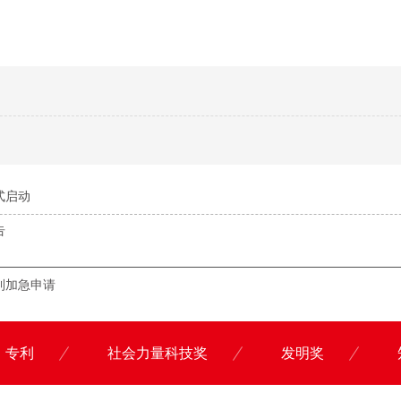
式启动
告
利加急申请
专利
社会力量科技奖
发明奖