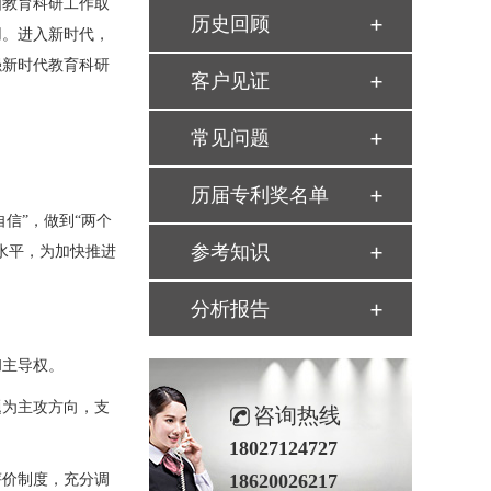
国教育科研工作取
历史回顾
用。进入新时代，
强新时代教育科研
客户见证
常见问题
历届专利奖名单
信”，做到“两个
参考知识
水平，为加快推进
分析报告
和主导权。
题为主攻方向，支
咨询热线
18027124727
18620026217
评价制度，充分调