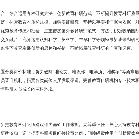
结合，综合运用各种研究方法，创新教育科研范式，不断提升教育科研质
思辨，探索教育本质和规律。加强实证研究，坚持以事实和证据为依据，
国优秀教育传统和经验，注重借鉴国外教育研究范式、方法，积极吸纳国
学交叉融合，充分运用认知科学、脑科学、生命科学等领域最新成果和研
展条件下教育发展创新的思路和举措，不断拓展教育科研的广度和深度。
置分类评价标准，努力破除“唯论文、唯职称、唯学历、唯奖项”等顽瘴
人员晋升机制，拓宽各类岗位人员发展渠道。完善教育科研机构专业技术
青年科研人员成长的宽松环境。
门要把教育科研队伍建设作为基础工作来抓。要尊重信任、关心支持教育
的薪酬激励，适当提高科研项目间接经费比例，间接经费使用向创新绩效