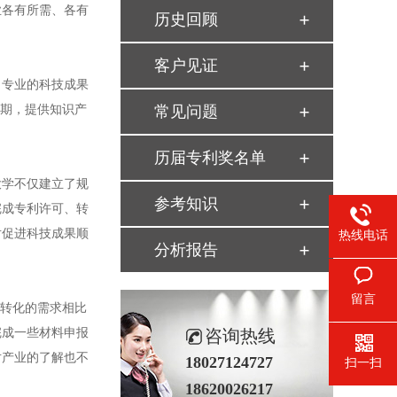
业各有所需、各有
历史回顾
客户见证
专业的科技成果
预期，提供知识产
常见问题
历届专利奖名单
学不仅建立了规
参考知识
完成专利许可、转
对促进科技成果顺
热线电话
分析报告
留言
转化的需求相比
完成一些材料申报
咨询热线
对产业的了解也不
18027124727
扫一扫
18620026217