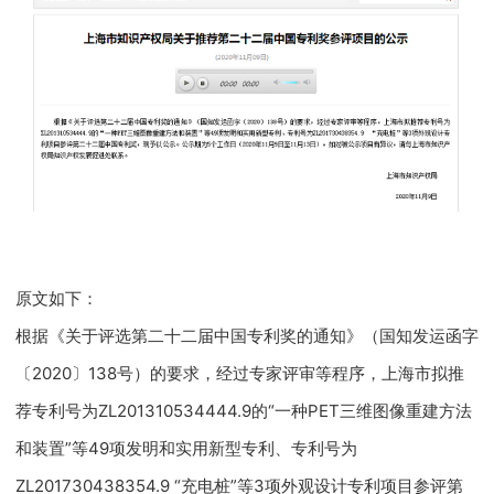
原文如下：
根据《关于评选第二十二届中国专利奖的通知》（国知发运函字
〔2020〕138号）的要求，经过专家评审等程序，上海市拟推
荐专利号为ZL201310534444.9的“一种PET三维图像重建方法
和装置”等49项发明和实用新型专利、专利号为
ZL201730438354.9 “充电桩”等3项外观设计专利项目参评第