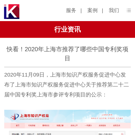
服务
|
案例
|
我们
行业资讯
快看！2020年上海市推荐了哪些中国专利奖项
目
2020年11月09日，上海市知识产权服务促进中心发
布了上海市知识产权服务促进中心关于推荐第二十二
届中国专利奖上海市参评专利项目的公示：