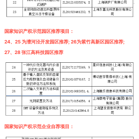
国家知识产权示范园区推荐项目：
24、25 为漕河泾开发园区推荐; 26为紫竹高新区园区推荐;
27、28 张江高科技园区推荐
国家知识产权示范企业自荐项目：