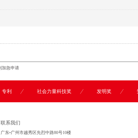
！
利加急申请
专利
社会力量科技奖
发明奖
联系科沃园
联系我们
广东•广州市越秀区先烈中路80号10楼