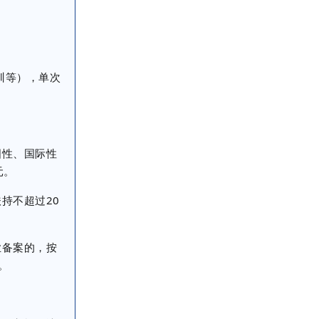
训等），单次
国性、国际性
元。
持不超过20
业备案的，按
。