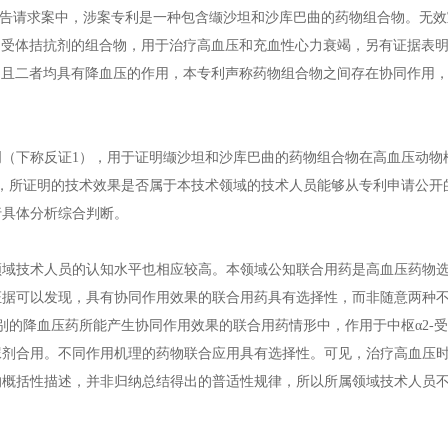
宣告请求案中，涉案专利是一种包含缬沙坦和沙库巴曲的药物组合物。无效
Ⅱ受体拮抗剂的组合物，用于治疗高血压和充血性心力衰竭，另有证据表
，且二者均具有降血压的作用，本专利声称药物组合物之间存在协同作用
下称反证1），用于证明缬沙坦和沙库巴曲的药物组合物在高血压动物
，所证明的技术效果是否属于本技术领域的技术人员能够从专利申请公开
行具体分析综合判断。
技术人员的认知水平也相应较高。本领域公知联合用药是高血压药物选
证据可以发现，具有协同作用效果的联合用药具有选择性，而非随意两种
别的降血压药所能产生协同作用效果的联合用药情形中，作用于中枢α2-
尿剂合用。不同作用机理的药物联合应用具有选择性。可见，治疗高血压
的概括性描述，并非归纳总结得出的普适性规律，所以所属领域技术人员