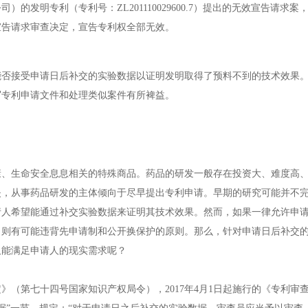
明专利（专利号：ZL201110029600.7）提出的无效宣告请求案
宣告请求审查决定，宣告专利权全部无效。
能否接受申请日后补交的实验数据以证明发明取得了预料不到的技术效果
写专利申请文件和处理类似案件有所裨益。
生命安全息息相关的特殊商品。药品的研发一般存在投资大、难度高、
失，从事药品研发的主体倾向于尽早提出专利申请。早期的研究可能并不
请人希望能通过补交实验数据来证明其技术效果。然而，如果一律允许申
，则有可能违背先申请制和公开换保护的原则。那么，针对申请日后补交
又能满足申请人的现实需求呢？
第七十四号国家知识产权局令），2017年4月1日起施行的《专利审