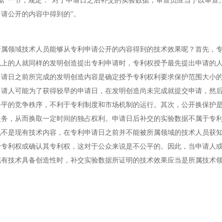
验数据”一节，规定：“对于申请日之后补交的实验数据，审查员应当予以审
请公开的内容中得到的”。
所属领域技术人员能够从专利申请公开的内容得到的技术效果呢？首先，
以上的人就同样的发明创造提出专利申请时，专利权授予最先提出申请的
申请日之前所完成的发明创造内容是确定授予专利权利要求保护范围大小
申请人可能为了获得较早的申请日，在发明创造尚未完成就提交申请，然
公平的竞争秩序，不利于专利制度和市场机制的运行。其次，公开换保护
义务，从而换取一定时间的独占权利。申请日后补交的实验数据不属于专
也不是现有技术内容，在专利申请日之前并不能被所属领域的技术人员获
予专利权或确认其专利权，这对于公众来说是不公平的。因此，当申请人
现有技术具备创造性时，补交实验数据所证明的技术效果应当是所属技术