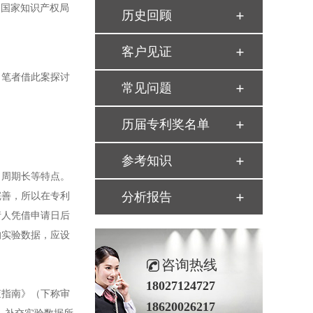
，国家知识产权局
历史回顾
客户见证
。笔者借此案探讨
常见问题
历届专利奖名单
参考知识
周期长等特点。
分析报告
完善，所以在专利
请人凭借申请日后
的实验数据，应设
咨询热线
18027124727
查指南》（下称审
18620026217