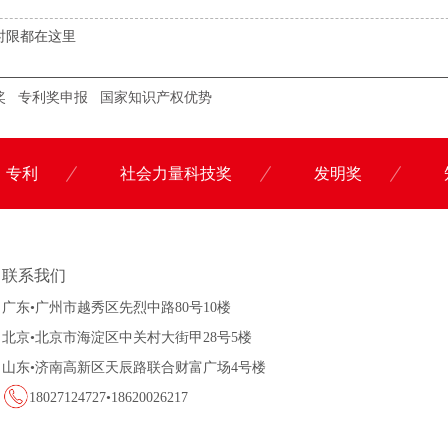
时限都在这里
奖
专利奖申报
国家知识产权优势
专利
社会力量科技奖
发明奖
联系科沃园
联系我们
广东•广州市越秀区先烈中路80号10楼
北京•北京市海淀区中关村大街甲28号5楼
山东•济南高新区天辰路联合财富广场4号楼
18027124727•18620026217