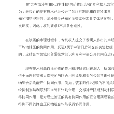
在“含有缬沙坦和NEP抑制剂的药物组合物”专利权无效
为：最接近的现有技术已经公开了NEP抑制剂和血管紧张素
知的NEP抑制剂，缬沙坦是已知的血管紧张素Ⅱ受体拮抗剂
被证实，因此，权利要求1不具备创造性。
在该案的审理过程中，专利权人提交了发明人作出的声明（
平均动脉压的协同作用。反证1属于申请日后补交的实验数据
的，应结合本领域的普通技术知识和专利申请公开的内容进
现有技术对高血压药物的作用机理研究比较深入，所属领域
但全面理解请求人提交的与联合用药原则相关的公知常识性
物组合后均能产生协同作用。例如，该案附件4记载的不同类
经抑制剂与利尿剂和血管扩张剂合用；交感神经阻断剂与利
得协同作用，是对经过验证的具有协同作用的联合用药经验
得到不同的降血压药物组合均能获得协同作用。