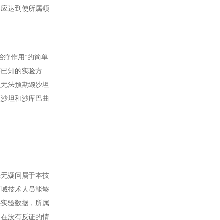
应达到使所属领
治疗作用”的简单
鉴已知的实验方
员无法预期缬沙坦
缬沙坦和沙库巴曲
毫无疑问属于本技
领域技术人员能够
供实验数据，所属
，在没有反证的情