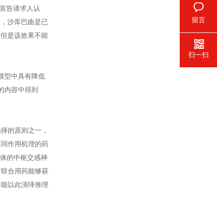
宣告请求人认
留言
明，沙库巴曲是已
，但是该效果不能
扫一扫
模型中具有降低
的内容中得到
择的原则之一，
不同作用机理的药
受体的中枢交感神
时联合用药能够获
不能以此演绎推理