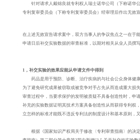
针对请求人戴锦良就专利权人瑞士诺华公司（下称诺华公司）的发
专利复审委员会（下称专利复审委员会）经审理后作出无效
在上述无效宣告请求案中，双方当事人的争议焦点之一在于
申请日后补交实验数据的审查标准，以期对相关从业人员撰
1，
补交实验的效果应能从申请文件中得到
药品是用于预防、诊断、治疗疾病的与社会公众身体健康、
为了避免研究成果被窃取或被竞争对手占先从而造成重大损
审查过程中，当要求保护的发明被质疑不具备创造性时，申
补充的实验数据证明其技术方案具备创造性从而获得专利权
立怎样的标准才能既不违反专利法的制度设计和基本原则，
根据《国家知识产权局关于修改〈专利审查指南〉的决定》（