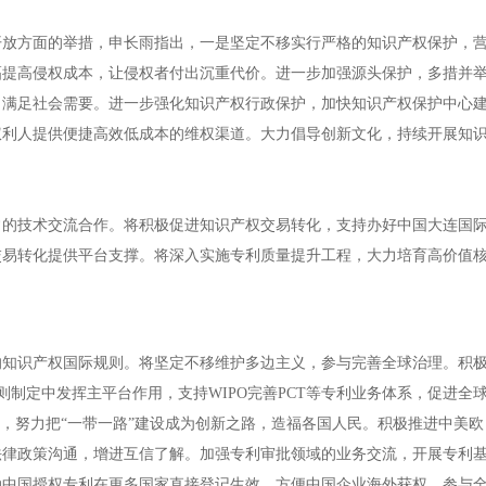
方面的举措，申长雨指出，一是坚定不移实行严格的知识产权保护，营
幅提高侵权成本，让侵权者付出沉重代价。进一步加强源头保护，多措并
，满足社会需要。进一步强化知识产权行政保护，加快知识产权保护中心
权利人提供便捷高效低成本的维权渠道。大力倡导创新文化，持续开展知
技术交流合作。将积极促进知识产权交易转化，支持办好中国大连国际
交易转化提供平台支撑。将深入实施专利质量提升工程，大力培育高价值
的知识产权国际规则。将坚定不移维护多边主义，参与完善全球治理。积
则制定中发挥主平台作用，支持WIPO完善PCT等专利业务体系，促进全
流，努力把“一带一路”建设成为创新之路，造福各国人民。积极推进中美
法律政策沟通，增进互信了解。加强专利审批领域的业务交流，开展专利
动中国授权专利在更多国家直接登记生效，方便中国企业海外获权，参与