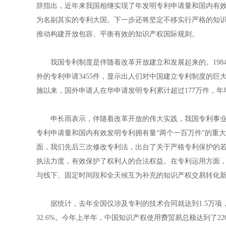
辞指出，近年来我国相继实现了年发明专利申请量和国内有效
为名副其实的专利大国。下一步还将坚定不移实行严格的知
推动构建开放包容、平衡有效的知识产权国际规则。
我国专利制度是伴随着改革开放建立和发展起来的。1984
外的专利申请3455件，显示出人们对中国建立专利制度的巨
施以来，国外申请人在华申请发明专利累计超过177万件，年均增
申长雨表示，伴随着改革开放的伟大实践，我国专利事业蓬
专利申请量和国内有效发明专利拥有量“两个一百万件”的重
面，我们先后三次修改专利法，出台了关于严格专利保护的
执法力度，有效保护了权利人的合法权益。在专利运用方面
与线下、固定时间段和全天候互为补充的知识产权交易转化
据统计，去年全国仅涉及专利的技术合同就达到1.5万项，成
32.6%。今年上半年，中国知识产权使用费贸易总额达到了220