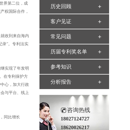
至世界第二位，成
历史回顾
识产权国际合作，
客户见证
天就收到来自海内
常见问题
纪录”。专利法实
历届专利奖名单
参考知识
继实现了年发明
国。在专利保护方
分析报告
护中心，加大行政
展会与平台、线上
咨询热线
元，同比增长
18027124727
18620026217