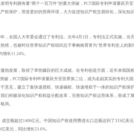
发明专利拥有量“两个一百万件”的重大突破，PCT国际专利申请量跃升
识产权保护，营造更好的营商环境，大力促进知识产权交易转化，深化知
年，全国人大常委会通过了专利法。次年4月1日，专利法正式实施，当
大热情，也被时任世界知识产权组织总干事鲍格胥誉为“世界专利史上的新
长11.24%。
勃发展，取得了举世瞩目的巨大成就。在专利创造方面，近年来我国相
大突破，PCT国际专利申请量跃升至世界第二位，成为名副其实的专利大
若干意见，建立了集快速授权、快速确权、快速维权于一体的知识产权保
，我们积极深化知识产权权益分配改革，完善知识产权运营体系，形成了
新格局。
交额超过1400亿元。中国知识产权使用费进出口总额达到了333亿美
亿美元，同比增长53.6%。