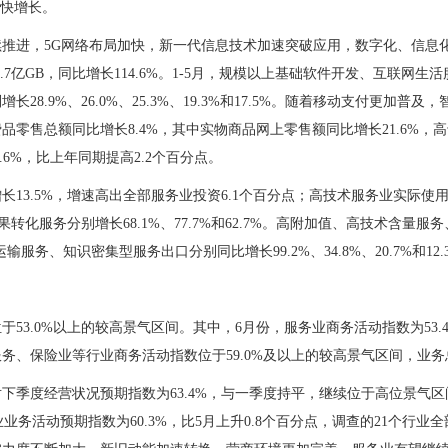
较快增长。
推进，5G网络布局加快，新一代信息技术加速突破应用，数字化、信息
.7亿GB，同比增长114.6%。1-5月，规模以上基础软件开发、互联网生
.9%、26.0%、25.3%、19.3%和17.5%。随着移动支付更加普及
零售总额同比增长8.4%，其中实物商品网上零售额同比增长21.6%，
.6%，比上年同期提高2.2个百分点。
3.5%，增速高出全部服务业投资6.1个百分点；高技术服务业实际使用外
转化服务分别增长68.1%、77.7%和62.7%。高附加值、高技术含量服
务、知识密集型服务出口分别同比增长99.2%、34.8%、20.7%和12.
3.0%以上的较高景气区间。其中，6月份，服务业商务活动指数为53.
务、保险业等行业商务活动指数位于59.0%及以上的较高景气区间，业
季度经营状况预期指数为63.4%，与一季度持平，继续位于高位景气区
业务活动预期指数为60.3%，比5月上升0.8个百分点，调查的21个行业