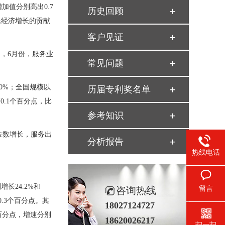
加值分别高出0.7
历史回顾
国民经济增长的贡献
客户见证
中，6月份，服务业
常见问题
0%；全国规模以
历届专利奖名单
0.1个百分点，比
参考知识
两位数增长，服务出
分析报告
热线电话
24.2%和
咨询热线
留言
0.3个百分点。其
18027124727
个百分点，增速分别
18620026217
扫一扫