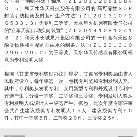
公司的“一种圆柱滚子轴承”（ＺＬ２０１３２０８１０８４
０．５）和天水华天科技股份有限公司的“高可靠性ＳＯＰ
封装引线框架及封装件生产方法”（ＺＬ２０１３１０７２
６５３３．３）为专利二等奖。天水星火机床有限责任公司
的“立车刀架自动换向装置”（ＺＬ２０１４１０８１２４１
８．２）和天水长城果汁集团有限公司的“一种含有天然多
酚类物质和香精的自由水的制备方法”（ＺＬ２０１３１０
２９６７２０．２）为三等奖。天水华天传感器有限公司杨
熹为专利发明人奖。
根据《甘肃省专利奖励办法》规定，甘肃省专利奖励由省人
民政府设立，每年评选一次，包括专利奖和专利发明人奖。
其中，专利奖从发明专利、实用新型专利和外观设计专利中
评选产生，分设一等奖、二等奖和三等奖。专利发明人奖从
专利发明人或设计人中评选产生。据悉，此次年度专家评审
会共产生建议授奖专利发明人１５人，建议授奖专利５０
件，其中一等奖５件、二等奖２０件、三等奖２５件。