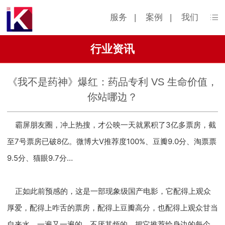
服务
|
案例
|
我们
行业资讯
《我不是药神》爆红：药品专利 VS 生命价值，
你站哪边？
霸屏朋友圈，冲上热搜，才公映一天就累积了3亿多票房，截
至7号票房已破8亿。微博大V推荐度100%、豆瓣9.0分、淘票票
9.5分、猫眼9.7分…
正如此前预感的，这是一部现象级国产电影，它配得上观众
厚爱，配得上咋舌的票房，配得上豆瓣高分，也配得上观众甘当
自来水，一遍又一遍的，不厌其烦的，把它推荐给身边的每个