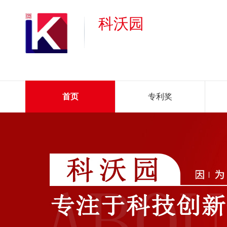
科沃园
首页
专利奖