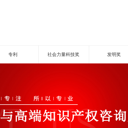
专利
社会力量科技奖
发明奖