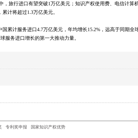
进口中，旅行进口有望突破1万亿美元；知识产权使用费、电信计算
累计将超过1.3万亿美元。
国累计服务进口4.7万亿美元，年均增长15.2%，远高于同期全球
为全球服务进口增长的第一大推动力量。
奖
专利奖申报
国家知识产权优势