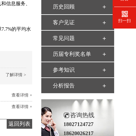
机和信息服务、
历史回顾
扫一扫
客户见证
7.7%的平均水
常见问题
历届专利奖名单
参考知识
了解详情 >
分析报告
查看详情 +
查看详情 +
咨询热线
返回列表
18027124727
18620026217