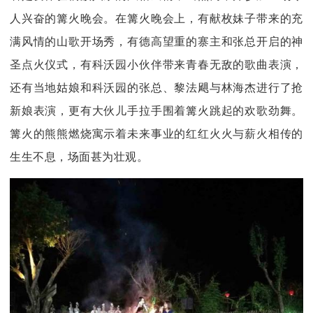
人兴奋的篝火晚会。在篝火晚会上，有献枚妹子带来的充
满风情的山歌开场秀，有德高望重的寨主和张总开启的神
圣点火仪式，有科沃园小伙伴带来青春无敌的歌曲表演，
还有当地姑娘和科沃园的张总、黎法飓与林海杰进行了抢
新娘表演，更有大伙儿手拉手围着篝火跳起的欢歌劲舞。
篝火的熊熊燃烧寓示着未来事业的红红火火与薪火相传的
生生不息，场面甚为壮观。