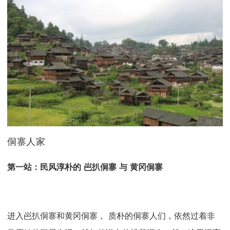
侗寨人家
第一站：民风淳朴的
岜扒侗寨
与
黄冈侗寨
进入
岜扒侗寨和黄冈侗寨，
质朴的侗寨人们，依然过着非