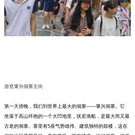
游览肇兴侗寨主街
第一天傍晚，我们到世界上最大的侗寨
——肇兴侗寨。它
坐落于高山环抱的一个大凹地里，状若渔船，是最大而又最
古老的侗寨。寨里有
5座气势雄伟、建筑独特的鼓楼，这在