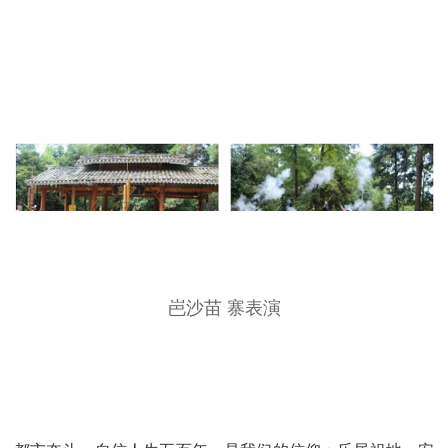
岜沙苗 寨表演