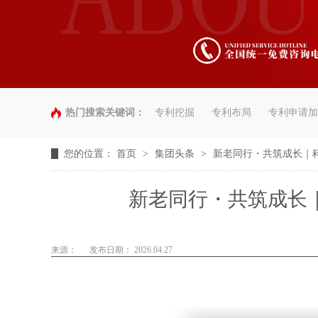
热门搜索关键词：
专利挖掘
专利布局
专利申请加
您的位置：
首页
>
集团头条
>
新老同行・共筑成长｜
新老同行・共筑成长
来源：
发布日期： 2026.04.27