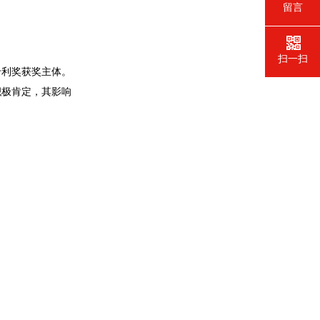
留言
扫一扫
专利奖获奖主体。
积极肯定，其影响