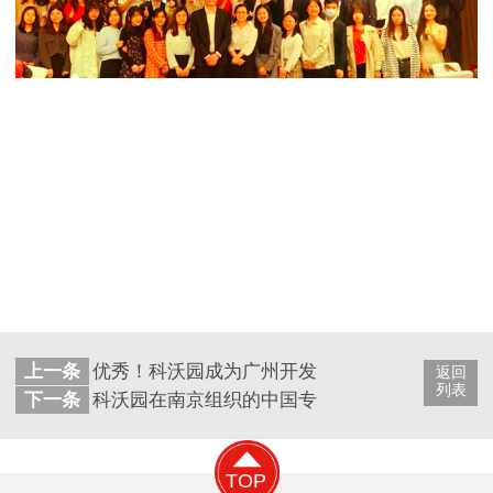
上一条
优秀！科沃园成为广州开发区知识产权协会副会
返回
列表
下一条
科沃园在南京组织的中国专利奖培训会议受到广
TOP