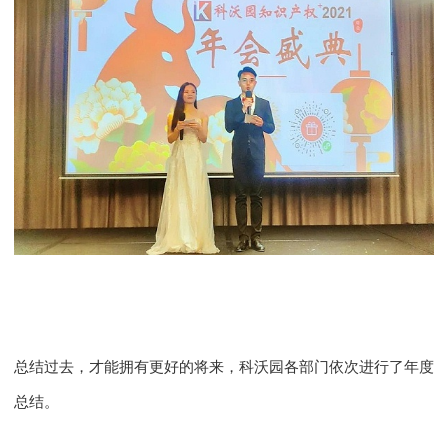
总结过去，才能拥有更好的将来，科沃园各部门依次进行了年度
总结。