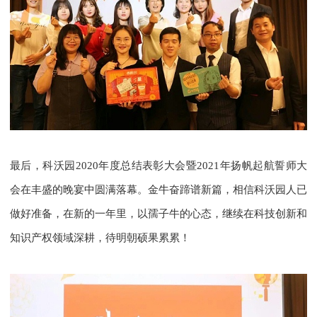
最后，科沃园2020年度总结表彰大会暨2021年扬帆起航誓师大
会在丰盛的晚宴中圆满落幕。金牛奋蹄谱新篇，相信科沃园人已
做好准备，在新的一年里，以孺子牛的心态，继续在科技创新和
知识产权领域深耕，待明朝硕果累累！