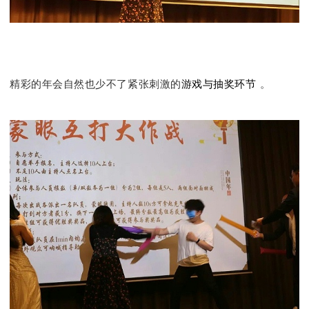
精彩的年会自然也少不了紧张刺激的
游戏与抽奖环节
。