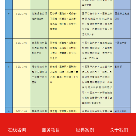
在线咨询
服务项目
经典案例
关于我们