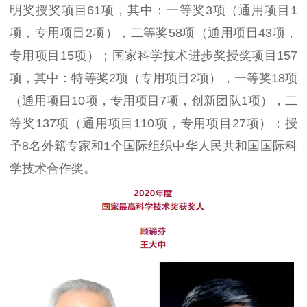
明奖授奖项目61项，其中：一等奖3项（通用项目1
项，专用项目2项），二等奖58项（通用项目43项，
专用项目15项）；国家科学技术进步奖授奖项目157
项，其中：特等奖2项（专用项目2项），一等奖18项
（通用项目10项，专用项目7项，创新团队1项），二
等奖137项（通用项目110项，专用项目27项）；授
予8名外籍专家和1个国际组织中华人民共和国国际科
学技术合作奖。